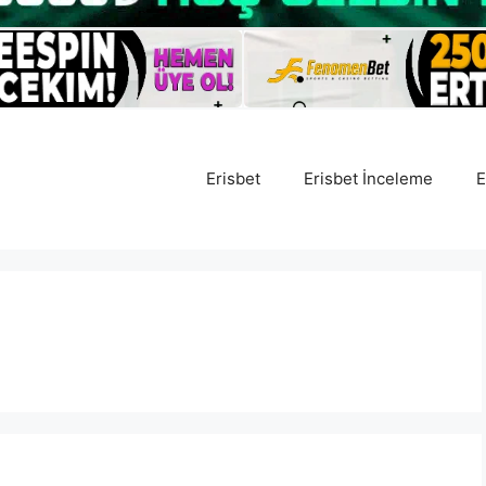
Erisbet
Erisbet İnceleme
E