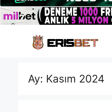
İçeriğe
atla
Ay:
Kasım 2024