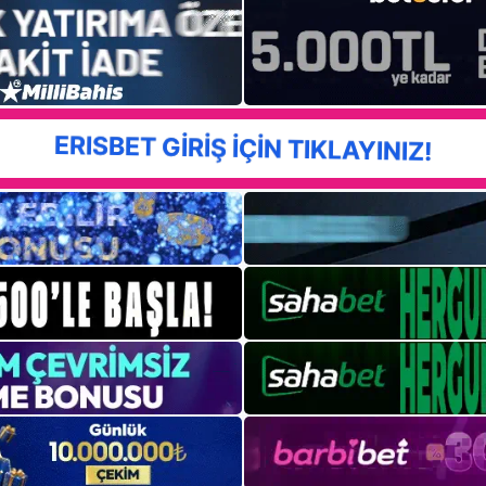
ERISBET GİRİŞ İÇİN TIKLAYINIZ!