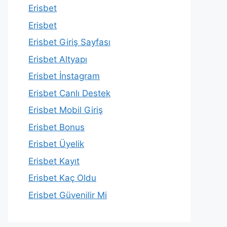
Erisbet
Erisbet
Erisbet Giriş Sayfası
Erisbet Altyapı
Erisbet İnstagram
Erisbet Canlı Destek
Erisbet Mobil Giriş
Erisbet Bonus
Erisbet Üyelik
Erisbet Kayıt
Erisbet Kaç Oldu
Erisbet Güvenilir Mi