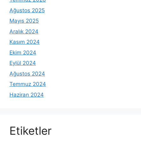
Ağustos 2025
Mayıs 2025
Aralık 2024
Kasım 2024
Ekim 2024
Eylül 2024
Ağustos 2024
Temmuz 2024
Haziran 2024
Etiketler