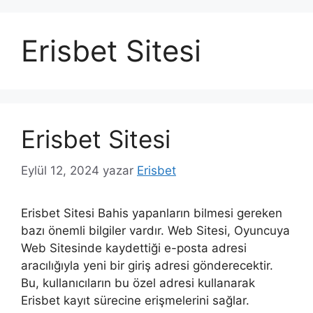
Erisbet Sitesi
Erisbet Sitesi
Eylül 12, 2024
yazar
Erisbet
Erisbet Sitesi Bahis yapanların bilmesi gereken
bazı önemli bilgiler vardır. Web Sitesi, Oyuncuya
Web Sitesinde kaydettiği e-posta adresi
aracılığıyla yeni bir giriş adresi gönderecektir.
Bu, kullanıcıların bu özel adresi kullanarak
Erisbet kayıt sürecine erişmelerini sağlar.