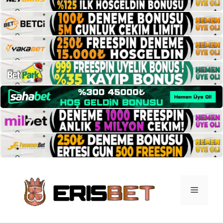
İçeriğe
atla
Menü