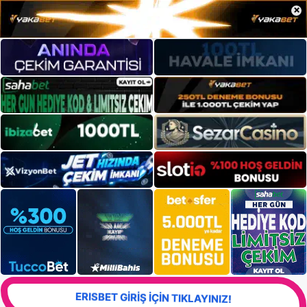
×
ERISBET GİRİŞ İÇİN TIKLAYINIZ!