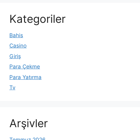
Kategoriler
Bahis
Casino
Giriş
Para Çekme
Para Yatırma
Tv
Arşivler
Temmuz 2026