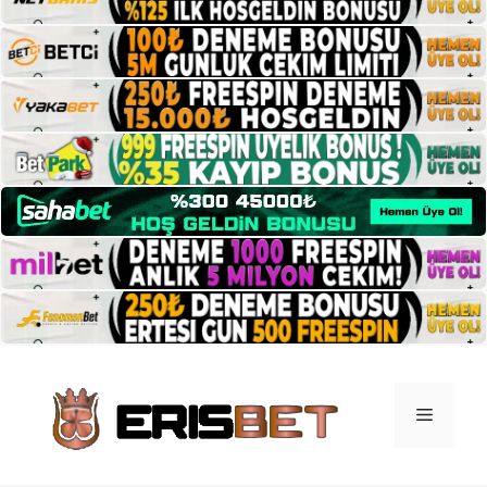
İçeriğe
atla
Menü