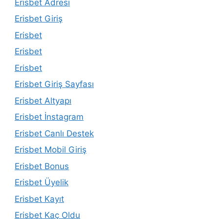
Erisbet Adresi
Erisbet Giriş
Erisbet
Erisbet
Erisbet
Erisbet Giriş Sayfası
Erisbet Altyapı
Erisbet İnstagram
Erisbet Canlı Destek
Erisbet Mobil Giriş
Erisbet Bonus
Erisbet Üyelik
Erisbet Kayıt
Erisbet Kaç Oldu