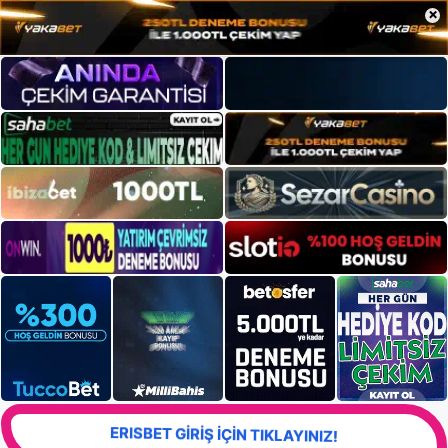
×
ERISBET GİRİŞ İÇİN TIKLAYINIZ!