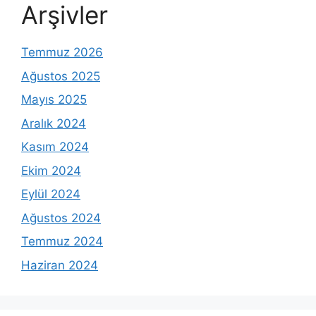
Arşivler
Temmuz 2026
Ağustos 2025
Mayıs 2025
Aralık 2024
Kasım 2024
Ekim 2024
Eylül 2024
Ağustos 2024
Temmuz 2024
Haziran 2024