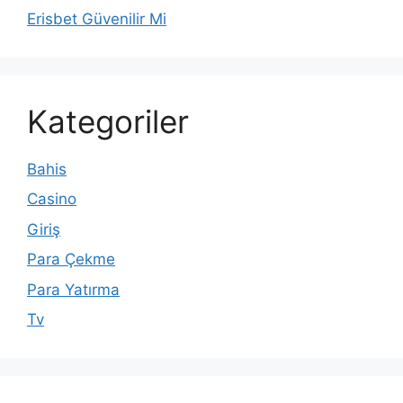
Erisbet Güvenilir Mi
Kategoriler
Bahis
Casino
Giriş
Para Çekme
Para Yatırma
Tv