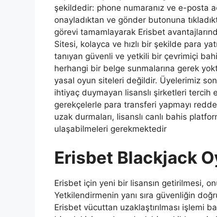
şekildedir: phone numaranız ve e-posta adr
onayladıktan ve gönder butonuna tıkladıkta
görevi tamamlayarak Erisbet avantajlarınd
Sitesi, kolayca ve hızlı bir şekilde para y
tanıyan güvenli ve yetkili bir çevrimiçi bah
herhangi bir belge sunmalarına gerek yoktu
yasal oyun siteleri değildir. Üyelerimiz s
ihtiyaç duymayan lisanslı şirketleri tercih
gerekçelerle para transferi yapmayı redded
uzak durmaları, lisanslı canlı bahis platfo
ulaşabilmeleri gerekmektedir
Erisbet Blackjack 
Erisbet için yeni bir lisansın getirilmesi, o
Yetkilendirmenin yanı sıra güvenliğin doğ
Erisbet vücuttan uzaklaştırılması işlemi ba