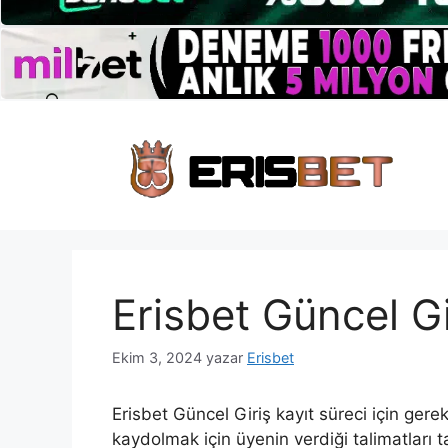
İçeriğe
atla
Erisbet Güncel Gi
Ekim 3, 2024
yazar
Erisbet
Erisbet Güncel Giriş kayıt süreci için gerekl
kaydolmak için üyenin verdiği talimatları t