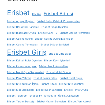
Erisbet
Erisbet Adresi
Eris Bet
Erisbet Altyapı Bilgileri
Erisbet Bahis Ortaklık Promosyonları
Erisbet Basketbol Bahisleri
Erisbet Bingo Oyunları
Erisbet Blackjack Oyunu
Erisbet Canlı TV
Erisbet Casino Hizmetleri
Erisbet Casino Oyunu
Erisbet Casino Oyunu Etkinlikleri
Erisbet Casino Turnuvaları
Erisbet E-Spor Bahisleri
Erisbet Giriş
Eris Bet Giriş Ekibi
Erisbet Kaliteli Rulet Oyunları
Erisbet Kayıt İşlemleri
Erisbet Lisans ve Altyapı
Erisbet Mobil Avantajları
Erisbet Mobil Oyun Seçenekleri
Erisbet Mobil Ödeme
Erisbet Para Yatırma
Erisbet Resmi Sitesi
Erisbet Rulet Oyunu
Erisbet Site Kuralları İşlem
Erisbet Sitesi
Erisbet Site Yönetimi
Erisbet Slot Makineleri
Erisbet Spor Bahisleri
Erisbet Tavla Oyunu
Erisbet Telegram
Erisbet TV
Erisbet VIP Üyelik Avantajları
Erisbet Yardım Desteği
Erisbet Yatırım Bonusları
Erisbet Yeni Adresi