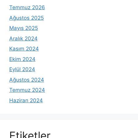
Temmuz 2026
Ağustos 2025
Mayıs 2025
Aralık 2024
Kasım 2024
Ekim 2024
Eylül 2024
Ağustos 2024
Temmuz 2024
Haziran 2024
Etiketler