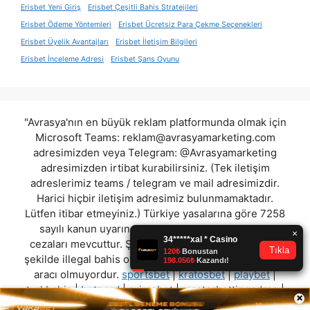
Erisbet Yeni Giriş
Erisbet Çeşitli Bahis Stratejileri
Erisbet Ödeme Yöntemleri
Erisbet Ücretsiz Para Çekme Seçenekleri
Erisbet Üyelik Avantajları
Erisbet İletişim Bilgileri
Erisbet İnceleme Adresi
Erisbet Şans Oyunu
"Avrasya'nın en büyük reklam platformunda olmak için
Microsoft Teams:
reklam@avrasyamarketing.com
adresimizden veya Telegram: @Avrasyamarketing
adresimizden irtibat kurabilirsiniz. (Tek iletişim
adreslerimiz teams / telegram ve mail adresimizdir.
Harici hiçbir iletişim adresimiz bulunmamaktadır.
Lütfen itibar etmeyiniz.) Türkiye yasalarına göre 7258
sayılı kanun uyarınca yasa dışı bahis oynamanın
cezaları mevcuttur. Şu an bulunduğunuz site hiç bir
şekilde illegal bahis oyunları oynatmıyor ve oynamaya
aracı olmuyordur.
sportsbet
|
kratosbet
|
playbet
|
turkbahis
|
betpord
|
primebet
|
masterbettingadres
|
×
delorocasino
"