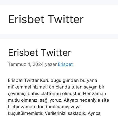
Erisbet Twitter
Erisbet Twitter
Temmuz 4, 2024
yazar
Erisbet
Erisbet Twitter Kurulduğu günden bu yana
mükemmel hizmeti ön planda tutan saygın bir
çevrimiçi bahis platformu olmuştur. Her zaman
mutlu olmanızı sağlıyoruz. Altyapı nedeniyle site
hiçbir zaman dondurulmamış veya
küçültülmemiştir. Verilerinizi sakladık. Ayrıca